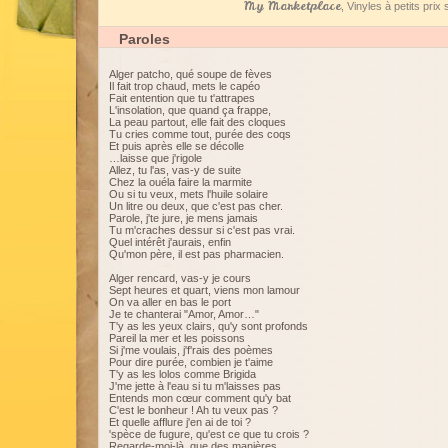
My Marketplace
, Vinyles à petits pri
Paroles
Alger patcho, qué soupe de fèves
Il fait trop chaud, mets le capéo
Fait entention que tu t'attrapes
L'insolation, que quand ça frappe,
La peau partout, elle fait des cloques
Tu cries comme tout, purée des coqs
Et puis après elle se décolle
…laisse que j'rigole
Allez, tu l'as, vas-y de suite
Chez la ouéla faire la marmite
Ou si tu veux, mets l'huile solaire
Un litre ou deux, que c'est pas cher.
Parole, j'te jure, je mens jamais
Tu m'craches dessur si c'est pas vrai.
Quel intérêt j'aurais, enfin
Qu'mon père, il est pas pharmacien.
Alger rencard, vas-y je cours
Sept heures et quart, viens mon lamour
On va aller en bas le port
Je te chanterai "Amor, Amor…"
T'y as les yeux clairs, qu'y sont profonds
Pareil la mer et les poissons
Si j'me voulais, j'f'rais des poèmes
Pour dire purée, combien je t'aime
T'y as les lolos comme Brigida
J'me jette à l'eau si tu m'laisses pas
Entends mon cœur comment qu'y bat
C'est le bonheur ! Ah tu veux pas ?
Et quelle afflure j'en ai de toi ?
'spèce de fugure, qu'est ce que tu crois ?
Regarde-moi-là, que des manières