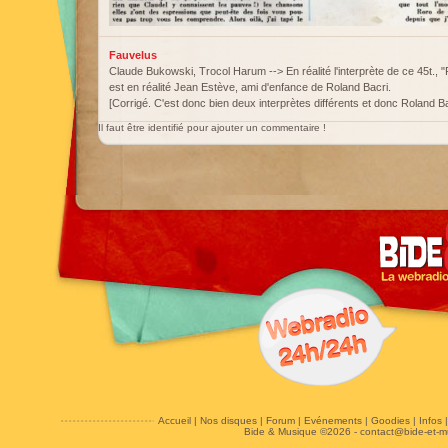
Fauvelus
Claude Bukowski, Trocol Harum --> En réalité l'interprète de ce 45t., 
est en réalité Jean Estève, ami d'enfance de Roland Bacri.
[Corrigé. C'est donc bien deux interprètes différents et donc Roland Ba
Il faut être identifié pour ajouter un commentaire !
Accueil
|
Nos disques
|
Forum
|
Evénements
|
Goodies
|
Infos
Bide & Musique ©2026 -
contact@bide-et-m