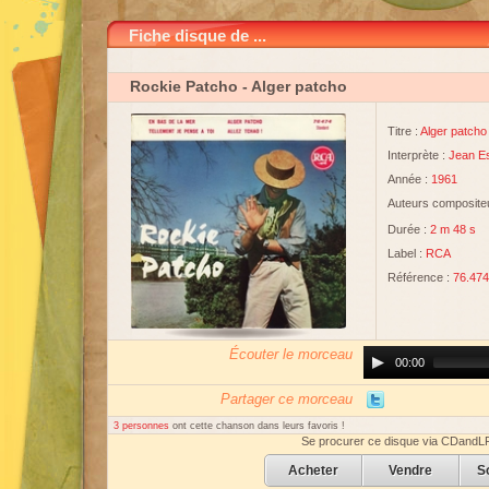
Fiche disque de ...
Rockie Patcho
- Alger patcho
Titre :
Alger patcho
Interprète :
Jean E
Année :
1961
Auteurs compositeu
Durée :
2 m 48 s
Label :
RCA
Référence :
76.474
Écouter le morceau
Audio
00:00
Player
Partager ce morceau
3 personnes
ont cette chanson dans leurs favoris !
Se procurer ce disque via CDandL
Acheter
Vendre
S