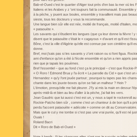
Bab-el-Oued c'est le quartier d'Alger tout près d'en bas la mer où les F
Italiens et les Arabes y z 'ont toujours fait la communauté. Ensemble y t
à la pèche, y jouent aux boules, ensemble y travaillent mais pas beauc
sieste, tous les docteurs y vous la recommande.
Une langue bien sûr elle est née, moitié de français, moitié d'italien, moit
« pataouète ».
Les savants qui s'étudient les langues (que ça leur donne la fièvre ! y s
disent que le pataouète c'était le « cagayous » d'avant et qu'il est t'i
Bône, c'est la ville d'Algérie qu'elle est connue par son cimitière qu'il 
donne.
Bref, moi j'sais pas si les savants y z'ont raison ou si font figua. Rock
ami d'enfance qu'on a été à l'école ensemble et qu'on a rien appris pasq
rien que je tapais les pouèmes.
Bref l'essentiel – que au fond c'est ça le principal – c'est que Rockie-Pa
« O Roro ! Edmond Brua y l'a écrit « La parodie du Cid » que c'est un cl
Hernandez » qu'y l'ont jouée partout ; pourquoi tu tapes pas les chans
chante dans les jouxte-boxes qu'on se fait un malheur ? Hein ?
L'émotion, presqu'elle me fait pleurer. J'l'y ai mis la main en dessur l'é
après-midi-là et bien au lieu d'aller à la pèche, j'ai fait les vers.
Jean Gaudric que lui aussi c'est est un, y nous a tapé le rockenroll au p
Rockie-Patcho bien sûr , comme c'est un chanteur à de bon qu'il a pris 
perdu l'accent pataouète « adécoite » comme on dit au Conservatoire.
Mais que le cul y me tombe si c'est pas une vrai purée, qu'il est né ju
Ouais !
Roland Bacri
Dit « Roro de Bab-el-Oued »
Note à benêt : Si les chansons elles z'ont pas le succès qu'elles mérite