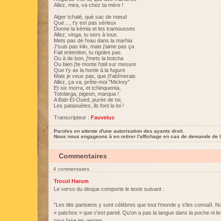
Allez, mira, va chez ta mère !
Alger tchalé, qué sac de nœud
Qué…, t'y est pas sérieux
Donne la kémia et les tramousses
Allez, vinga, tu sers à tous
Mets pas de l'eau dans la marhia
J'suis pas kilo, mais j'aime pas ça
Fait entention, tu rigoles pas
Ou à de bon, j'mets la botcha
Ou bien j'te monte l'œil sur mesure
Que t'y as la honte à la fugure
Mais je veux pas, que j't'abîmerais
Allez, ça va, prête-moi "Mickey"
Et six morra, et tchinquenta,
Totolarga, pigeon, marqua !
A Bab-El-Oued, purée de toi,
Les pataouètes, ils font la loi !
Transcripteur :
Fauvelus
Paroles en attente d'une autorisation des ayants droit.
Nous nous engageons à en retirer l'affichage en cas de demande de l
Commentaires
4 commentaires
Trocol Harum
Le verso du disque comporte le texte suivant :
"Les titis parisiens y sont célèbres que tout l'monde y s'les connaît. 
« patchos » que c'est pareil. Qu'on a pas la langue dans la poche ni l
pour faire les gestes.