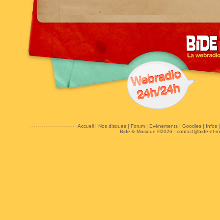
Accueil
|
Nos disques
|
Forum
|
Evénements
|
Goodies
|
Infos
Bide & Musique ©2026 -
contact@bide-et-m