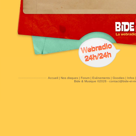
Accueil
|
Nos disques
|
Forum
|
Evénements
|
Goodies
|
Infos
Bide & Musique ©2026 -
contact@bide-et-m