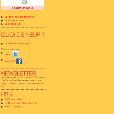
Écouter la radio
La grille des programmes
Les titres à venir
Les requêtes
Le mur des messages
Nous suivre sur:
twitter
facebook
Vous pouvez vous abonner à la lettre
d'information directement sur votre
page compte
, ou en vous
inscrivant
ici
.
RSS Les news
RSS Les nouvelles entrées
RSS La playlist