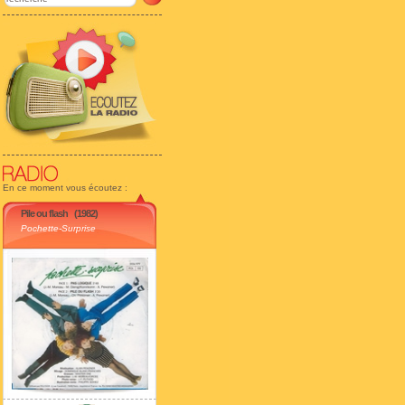
En ce moment vous écoutez :
Pile ou flash
(1982)
Pochette-Surprise