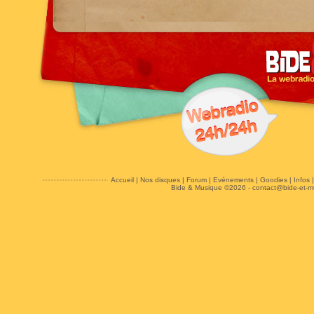
Accueil
|
Nos disques
|
Forum
|
Evénements
|
Goodies
|
Infos
Bide & Musique ©2026 -
contact@bide-et-m