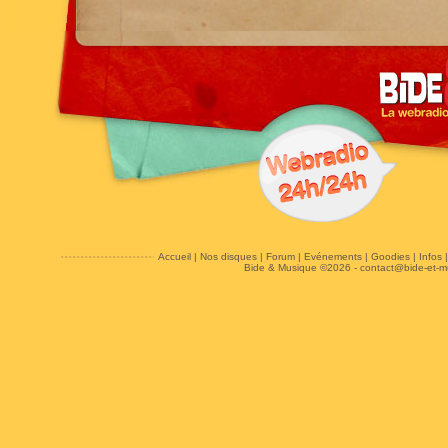
Accueil
|
Nos disques
|
Forum
|
Evénements
|
Goodies
|
Infos
Bide & Musique ©2026 -
contact@bide-et-m