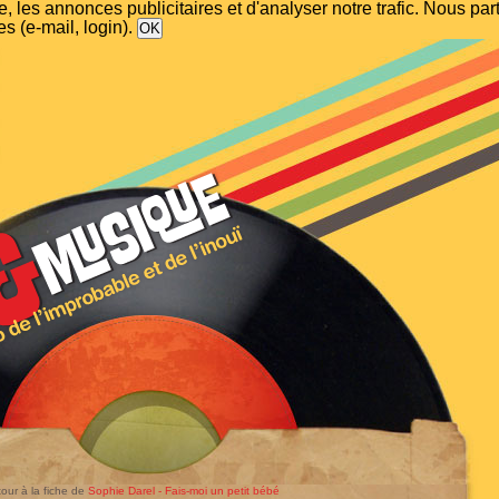
, les annonces publicitaires et d'analyser notre trafic. Nous p
s (e-mail, login).
our à la fiche de
Sophie Darel - Fais-moi un petit bébé