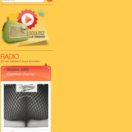
En ce moment vous écoutez :
Dissident
(1987)
Commun charme