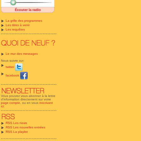
Écouter la radio
La grille des programmes
Les titres à venir
Les requêtes
Le mur des messages
Nous suivre sur:
twitter
facebook
Vous pouvez vous abonner à la lettre
d'information directement sur votre
page compte
, ou en vous
inscrivant
ici
.
RSS Les news
RSS Les nouvelles entrées
RSS La playlist