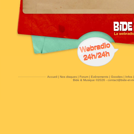
Accueil
|
Nos disques
|
Forum
|
Evénements
|
Goodies
|
Infos
Bide & Musique ©2026 -
contact@bide-et-m