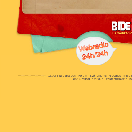
Accueil
|
Nos disques
|
Forum
|
Evénements
|
Goodies
|
Infos
Bide & Musique ©2026 -
contact@bide-et-m