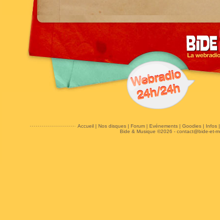
Accueil
|
Nos disques
|
Forum
|
Evénements
|
Goodies
|
Infos
Bide & Musique ©2026 -
contact@bide-et-m