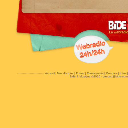
Accueil
|
Nos disques
|
Forum
|
Evénements
|
Goodies
|
Infos
Bide & Musique ©2026 -
contact@bide-et-m