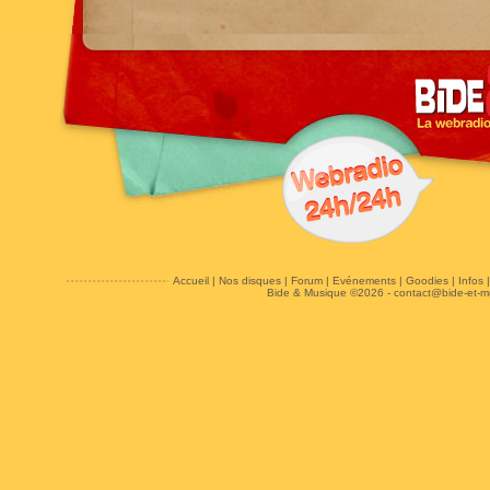
Accueil
|
Nos disques
|
Forum
|
Evénements
|
Goodies
|
Infos
Bide & Musique ©2026 -
contact@bide-et-m