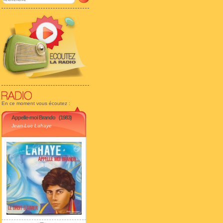
En ce moment vous écoutez :
Appelle-moi Brando
(1983)
Jean-Luc Lahaye