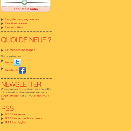
Écouter la radio
La grille des programmes
Les titres à venir
Les requêtes
Le mur des messages
Nous suivre sur:
twitter
facebook
Vous pouvez vous abonner à la lettre
d'information directement sur votre
page compte
, ou en vous
inscrivant
ici
.
RSS Les news
RSS Les nouvelles entrées
RSS La playlist