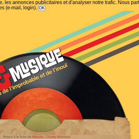
, les annonces publicitaires et d'analyser notre trafic. Nous p
s (e-mail, login).
Retour à la fiche de
Malaïka - Charity Bideness