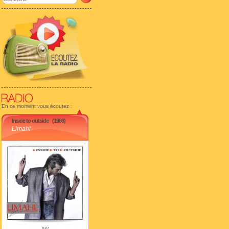
En ce moment vous écoutez :
Inside to outside
(1986)
Limahl