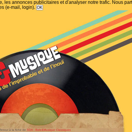
, les annonces publicitaires et d'analyser notre trafic. Nous p
s (e-mail, login).
Retour à la fiche de
SDA - Bide&Musique Classiques