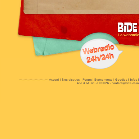
Accueil
|
Nos disques
|
Forum
|
Evénements
|
Goodies
|
Infos
Bide & Musique ©2026 -
contact@bide-et-m