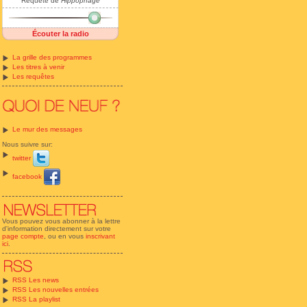
Requête de
Hippophage
Écouter la radio
La grille des programmes
Les titres à venir
Les requêtes
Le mur des messages
Nous suivre sur:
twitter
facebook
Vous pouvez vous abonner à la lettre
d'information directement sur votre
page compte
, ou en vous
inscrivant
ici
.
RSS Les news
RSS Les nouvelles entrées
RSS La playlist