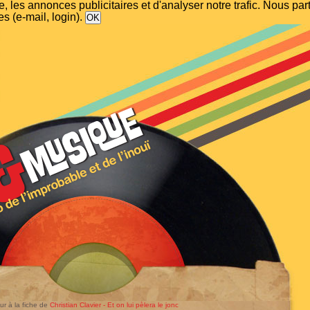
, les annonces publicitaires et d'analyser notre trafic. Nous p
s (e-mail, login).
ur à la fiche de
Christian Clavier - Et on lui pèlera le jonc