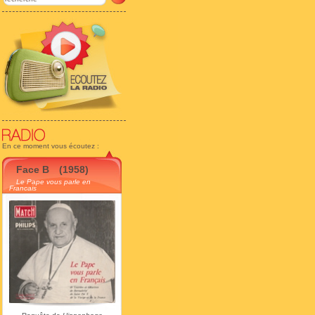
En ce moment vous écoutez :
Face B
(1958)
Le Pape vous parle en
Francais