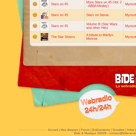
More Stars on 45 (Vol. 2
Stars on 45
Myosot
- ABBA Medley)
Stars on 45
Stars on Stevie
Myosot
Volume III (Star Wars
Stars on 45
Myosot
and other Hits)
A tribute to Marilyn
The Star Sisters
Myosot
Monroe
Accueil
|
Nos disques
|
Forum
|
Evénements
|
Goodies
|
Infos
Bide & Musique ©2026 -
contact@bide-et-m