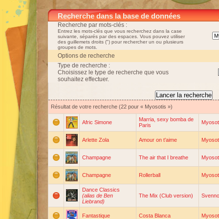
Recherche dans la base de données
Recherche par mots-clés :
Entrez les mots-clés que vous recherchez dans la case
suivante, séparés par des espaces. Vous pouvez utiliser
des guillemets droits (") pour rechercher un ou plusieurs
groupes de mots.
Options de recherche
Type de recherche :
Choisissez le type de recherche que vous
souhaitez effectuer.
Résultat de votre recherche (22 pour « Myosotis »)
Marria, sexy bomba de
Afric Simone
Myosot
Paris
Arlette Zola
Amour on t'aime
Myosot
Champagne
The air that I breathe
Myosot
Champagne
Rollerball
Myosot
Dance Classics
(alias de Ben
The Mix (Club version)
Svenn
Liebrand)
Fantastique
Costa Blanca
Myosot