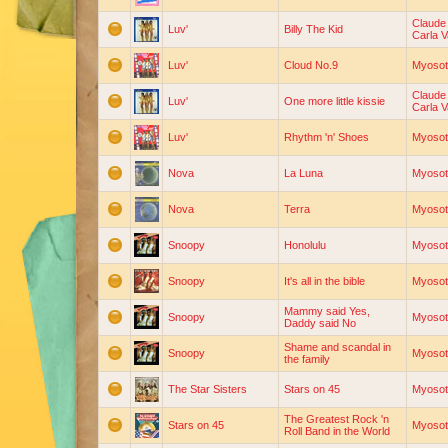
Claude
Luv'
Billy The Kid
Carla V
Luv'
Cloud No.9
Myosot
Claude
Luv'
One more little kissie
Carla V
Luv'
Rhythm 'n' Shoes
Myosot
Nova
La Luna
Myosot
Nova
Terra
Myosot
Snoopy
Honolulu
Myosot
Snoopy
It's all in the bible
Myosot
Mammy said Yes,
Snoopy
Myosot
Daddy said No
Shame and scandal in
Snoopy
Myosot
the family
The Star Sisters
Stars on 45
Myosot
The Greatest Rock 'n
Stars on 45
Myosot
Roll Band in the World