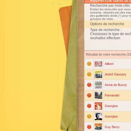
Recherche dans la 
Recherche par mots-clés 
Entrez les mots-clés que vous
suivante, séparés par des esp
des guillemets droits (") pour 
groupes de mots.
Options de recherche
Type de recherche :
Choisissez le type de re
souhaitez effectuer.
Résultat de votre recherche (1
Alibert
André Dassary
Assia de Busny
Fernandel
Georgius
Georgius
Guy Berry