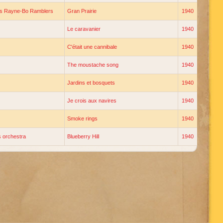
is Rayne-Bo Ramblers
Gran Prairie
1940
Le caravanier
1940
C'était une cannibale
1940
The moustache song
1940
Jardins et bosquets
1940
Je crois aux navires
1940
Smoke rings
1940
 orchestra
Blueberry Hill
1940