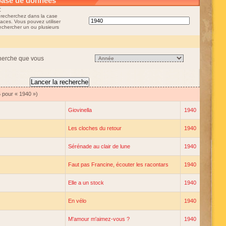
base de données
:
 recherchez dans la case
aces. Vous pouvez utiliser
rechercher un ou plusieurs
cherche que vous
5 pour « 1940 »)
Giovinella
1940
Les cloches du retour
1940
Sérénade au clair de lune
1940
Faut pas Francine, écouter les racontars
1940
Elle a un stock
1940
En vélo
1940
M'amour m'aimez-vous ?
1940