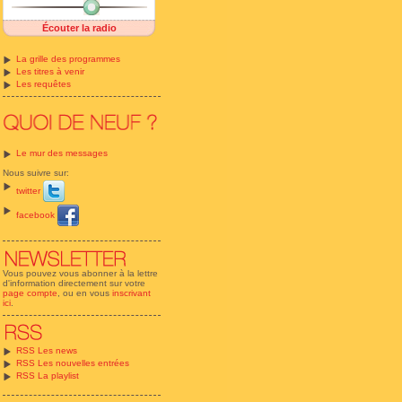
Écouter la radio
La grille des programmes
Les titres à venir
Les requêtes
Le mur des messages
Nous suivre sur:
twitter
facebook
Vous pouvez vous abonner à la lettre
d'information directement sur votre
page compte
, ou en vous
inscrivant
ici
.
RSS Les news
RSS Les nouvelles entrées
RSS La playlist