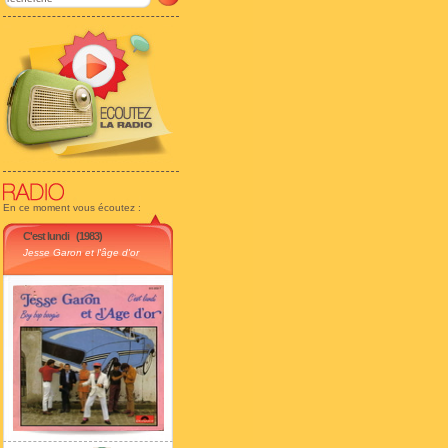
En ce moment vous écoutez :
C'est lundi
(1983)
Jesse Garon et l'âge d'or