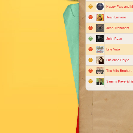
Happy Fats and h
Jean Lumière
Jean Tranchant
John Ryan
Line Viala
Lucienne Delyle
The Mills Brothers
Sammy Kaye & his