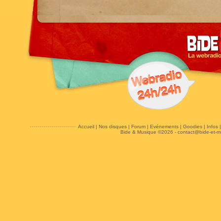
Accueil
|
Nos disques
|
Forum
|
Evénements
|
Goodies
|
Infos
Bide & Musique ©2026 -
contact@bide-et-m