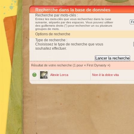
Recherche dans la base de données
Recherche par mots-clés :
Entrez les mots-clés que vous recherchez dans la case
suivante, séparés par des espaces. Vous pouvez utiliser
des guillemets droits (") pour rechercher un ou plusieurs
groupes de mots.
Options de recherche
Type de recherche :
Choisissez le type de recherche que vous
souhaitez effectuer.
Résultat de votre recherche (1 pour « First Dynasty »)
Alexie Lorca
Non è la dolce vita