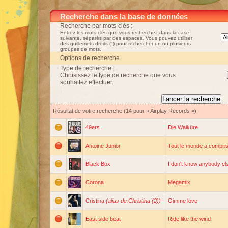
Recherche dans la base de données
Recherche par mots-clés :
Entrez les mots-clés que vous recherchez dans la case
suivante, séparés par des espaces. Vous pouvez utiliser
des guillemets droits (") pour rechercher un ou plusieurs
groupes de mots.
Options de recherche
Type de recherche :
Choisissez le type de recherche que vous
souhaitez effectuer.
Résultat de votre recherche (14 pour « Airplay Records »)
49ers
Die Walküre
Antoine Junior
Tout le monde a compri
Black Box
I don't know anybody el
Corona
Megamix
Cristina
(alias de Christina (2))
Gimme love
East side beat
Ride like the wind