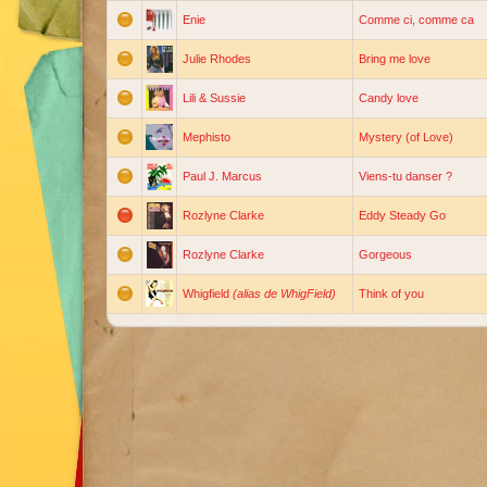
Enie
Comme ci, comme ca
Julie Rhodes
Bring me love
Lili & Sussie
Candy love
Mephisto
Mystery (of Love)
Paul J. Marcus
Viens-tu danser ?
Rozlyne Clarke
Eddy Steady Go
Rozlyne Clarke
Gorgeous
Whigfield
(alias de WhigField)
Think of you