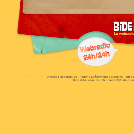
Accueil
|
Nos disques
|
Forum
|
Evénements
|
Goodies
|
Infos
Bide & Musique ©2026 -
contact@bide-et-m