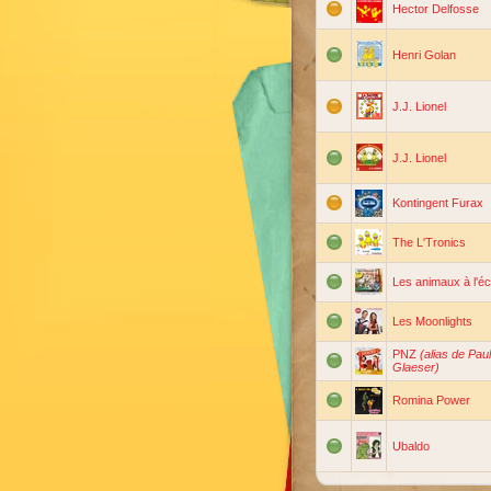
Hector Delfosse
Henri Golan
J.J. Lionel
J.J. Lionel
Kontingent Furax
The L'Tronics
Les animaux à l'éc
Les Moonlights
PNZ
(alias de Paul
Glaeser)
Romina Power
Ubaldo