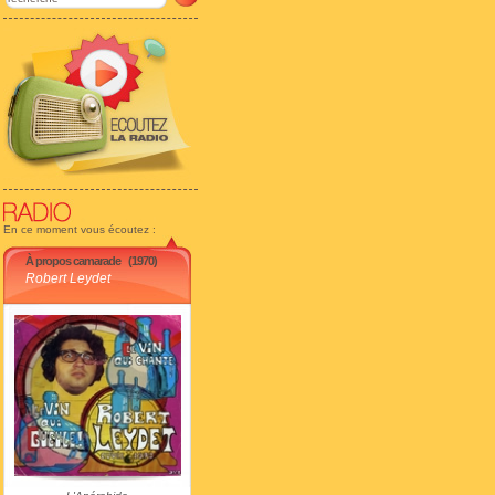
En ce moment vous écoutez :
À propos camarade
(1970)
Robert Leydet