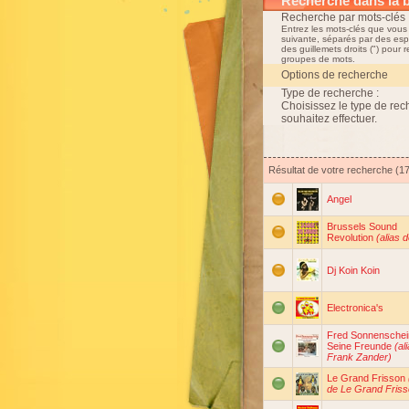
Recherche dans la 
Recherche par mots-clés 
Entrez les mots-clés que vous
suivante, séparés par des esp
des guillemets droits (") pour 
groupes de mots.
Options de recherche
Type de recherche :
Choisissez le type de re
souhaitez effectuer.
Résultat de votre recherche (17
Angel
Brussels Sound
Revolution
(alias 
Dj Koin Koin
Electronica's
Fred Sonnenschei
Seine Freunde
(al
Frank Zander)
Le Grand Frisson
de Le Grand Friss