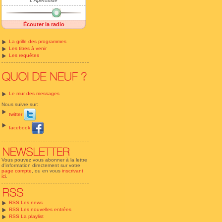
L'Apérobide
Écouter la radio
La grille des programmes
Les titres à venir
Les requêtes
Le mur des messages
Nous suivre sur:
twitter
facebook
Vous pouvez vous abonner à la lettre
d'information directement sur votre
page compte
, ou en vous
inscrivant
ici
.
RSS Les news
RSS Les nouvelles entrées
RSS La playlist