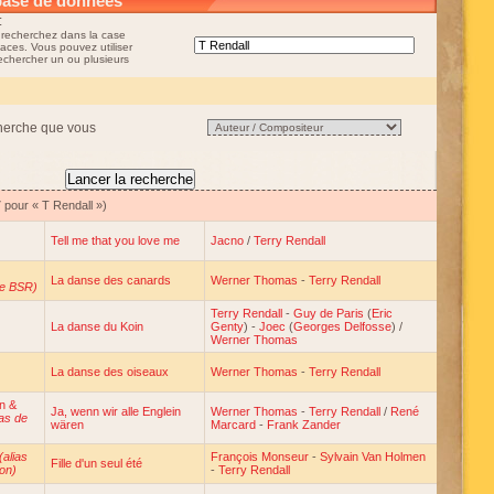
base de données
:
 recherchez dans la case
aces. Vous pouvez utiliser
rechercher un ou plusieurs
cherche que vous
 pour « T Rendall »)
Tell me that you love me
Jacno
/
Terry Rendall
La danse des canards
Werner Thomas
-
Terry Rendall
de BSR)
Terry Rendall
-
Guy de Paris
(
Eric
La danse du Koin
Genty
) -
Joec
(
Georges Delfosse
) /
Werner Thomas
La danse des oiseaux
Werner Thomas
-
Terry Rendall
n &
Ja, wenn wir alle Englein
Werner Thomas
-
Terry Rendall
/
René
ias de
wären
Marcard
-
Frank Zander
(alias
François Monseur
-
Sylvain Van Holmen
Fille d'un seul été
on)
-
Terry Rendall