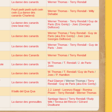
La danse des canards
Werner Thomas
-
Terry Rendall
Feyé pwèt pwèt eyèt cwin
Werner Thomas
-
Terry Rendall
-
Willy
cwin (La danse des
Dehaibe
canards-Charleroi)
Werner Thomas
-
Terry Rendall
/
Guy de
La danse des canards
Paris
(
Eric Genty
) -
Joec
(
Georges
(new beat mix)
Delfosse
)
Werner Thomas
/
Tony Rendall
-
Guy de
La danse des canards
Paris
(
aka Eric Genty
) -
Joec
(
aka
Georges Delfosse
)
Werner Thomas
-
Terry Rendall
-
Guy de
La danse des canards
Paris
-
Joec
La danse des Canards
Werner Thomas
/
Terry Rendall
W. Thomas
/
T. Rendall
/
J. de Paris-
ole
La danse des canards
Joec
W. Thomas
/
T. Rendall
/
Guy de Paris
/
La danse des canards
Joec
/
P. Hamilton
Paul Glaeser
/ Werner Thomas /
Terry
La danse des canards
Rendall
-
Guy de Paris
(
aka Eric Genty
)
J.J. Lionel
-
Lorenzo Raggi
-
Romina
Il ballo del Qua Qua
Power
-
Terry Rendall
-
Werner Thomas
Santiago Vasco
/
Terry Rendall
/
Rudy
La danse des grenouilles
Witt
/
Teresa del Rincon
/
Gérard
Doullsane