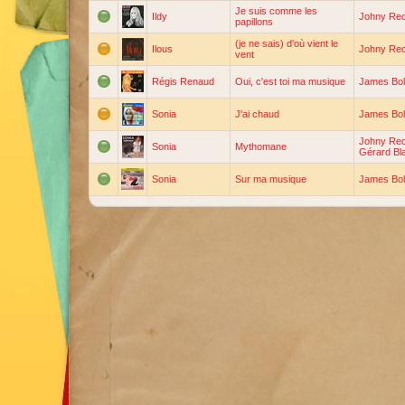
Je suis comme les
Ildy
Johny Re
papillons
(je ne sais) d'où vient le
Ilous
Johny Re
vent
Régis Renaud
Oui, c'est toi ma musique
James Bo
Sonia
J'ai chaud
James Bo
Johny Re
Sonia
Mythomane
Gérard Bl
Sonia
Sur ma musique
James Bo