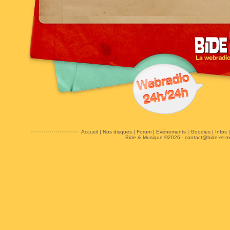
Accueil
|
Nos disques
|
Forum
|
Evénements
|
Goodies
|
Infos
Bide & Musique ©2026 -
contact@bide-et-m