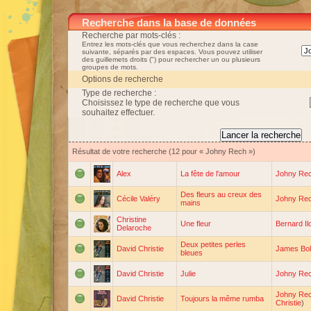
Recherche dans la base de données
Recherche par mots-clés :
Entrez les mots-clés que vous recherchez dans la case
suivante, séparés par des espaces. Vous pouvez utiliser
des guillemets droits (") pour rechercher un ou plusieurs
groupes de mots.
Options de recherche
Type de recherche :
Choisissez le type de recherche que vous
souhaitez effectuer.
Résultat de votre recherche (12 pour « Johny Rech »)
Alex
La fête de l'amour
Johny Re
Des fleurs au creux des
Cécile Valéry
Johny Re
mains
Christine
Une fleur
Bernard Il
Delaroche
Deux petites perles
David Christie
James Bo
bleues
David Christie
Julie
Johny Re
Johny Re
David Christie
Toujours la même rumba
Christie
)