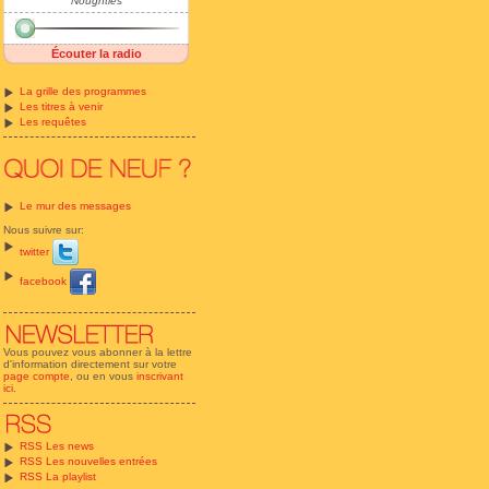
Noughties
Écouter la radio
La grille des programmes
Les titres à venir
Les requêtes
Le mur des messages
Nous suivre sur:
twitter
facebook
Vous pouvez vous abonner à la lettre
d'information directement sur votre
page compte
, ou en vous
inscrivant
ici
.
RSS Les news
RSS Les nouvelles entrées
RSS La playlist