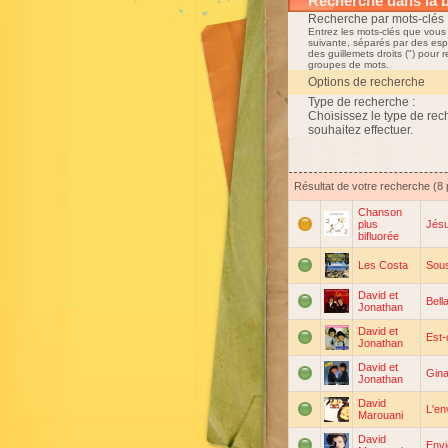
Recherche dans la 
Recherche par mots-clés 
Entrez les mots-clés que vous
suivante, séparés par des esp
des guillemets droits (") pour 
groupes de mots.
Options de recherche
Type de recherche :
Choisissez le type de re
souhaitez effectuer.
Résultat de votre recherche (8
Chanson
plus
Jésu
bifluorée
Les Costa
Sous
David et
Bella
Jonathan
David et
Est-
Jonathan
David et
Gin
Jonathan
David
L'en
Marouani
David
Envi