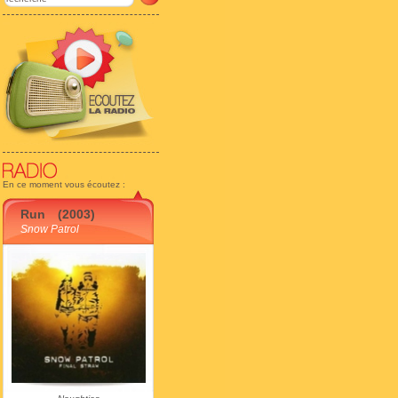
En ce moment vous écoutez :
Run
(2003)
Snow Patrol