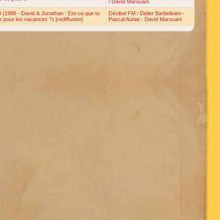
/
David Marouani
 (1988 - David & Jonathan : Est-ce que tu
Décibel FM
/
Didier Barbelivien
-
s pour les vacances ?) [rediffusion]
Pascal Auriat
-
David Marouani