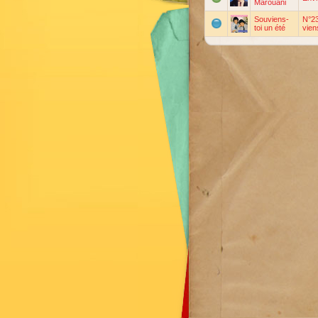
Marouani
Souviens-
N°23
toi un été
vien