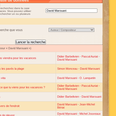
base de données
:
 recherchez dans la case
aces. Vous pouvez utiliser
rechercher un ou plusieurs
cherche que vous
 pour « David Marouani »)
Didier Barbelivien
-
Pascal Auriat
-
s viendra pour les vacances
David Marouani
 les pavés la plage
Simon Monceau
-
David Marouani
 vita
David Marouani
-
O. Lanquetin
Didier Barbelivien
-
Pascal Auriat
-
ce que tu viens pour les vacances ?
David Marouani
a
Didier Barbelivien
-
David Marouani
David Marouani
-
Jean-Michel
vers de l'endroit
Bériat
David Marouani
-
Michel Jouveaux
e de pleurer