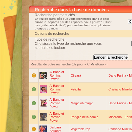
Recherche dans la base de données
Recherche par mots-clés :
Entrez les mots-clés que vous recherchez dans la case
suivante, séparés par des espaces. Vous pouvez utiliser
des guillemets droits (") pour rechercher un ou plusieurs
groupes de mots.
Options de recherche
Type de recherche :
Choisissez le type de recherche que vous
souhaitez effectuer.
Résultat de votre recherche (32 pour « C Minellono »)
Al Bano et
Romina
Ci sarà
Dario Farina
-
M
Power
Al Bano et
Romina
Felicita
Cristiano Minell
Power
Al Bano et
Romina
Magic oh magic
Dario Farina
-
M
Power
Al Bano et
Romina
Parigi e bella com e
Minellono
-
Fari
Power
Barbara
Vegetable rap
Cristiano Minell
Bouchet