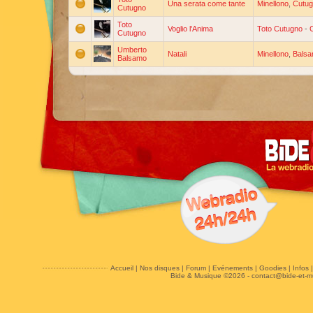
Una serata come tante
Minellono
,
Cutu
Cutugno
Toto
Voglio l'Anima
Toto Cutugno
-
C
Cutugno
Umberto
Natali
Minellono
,
Bals
Balsamo
Accueil
|
Nos disques
|
Forum
|
Evénements
|
Goodies
|
Infos
Bide & Musique ©2026 -
contact@bide-et-m