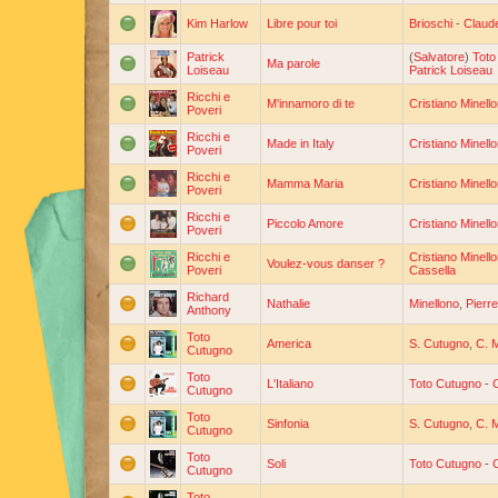
Kim Harlow
Libre pour toi
Brioschi
-
Claud
Patrick
(
Salvatore
)
Toto
Ma parole
Loiseau
Patrick Loiseau
Ricchi e
M'innamoro di te
Cristiano Minell
Poveri
Ricchi e
Made in Italy
Cristiano Minell
Poveri
Ricchi e
Mamma Maria
Cristiano Minell
Poveri
Ricchi e
Piccolo Amore
Cristiano Minell
Poveri
Ricchi e
Cristiano Minell
Voulez-vous danser ?
Poveri
Cassella
Richard
Nathalie
Minellono
,
Pierr
Anthony
Toto
America
S. Cutugno
,
C. M
Cutugno
Toto
L'Italiano
Toto Cutugno
-
C
Cutugno
Toto
Sinfonia
S. Cutugno
,
C. M
Cutugno
Toto
Soli
Toto Cutugno
-
C
Cutugno
Toto