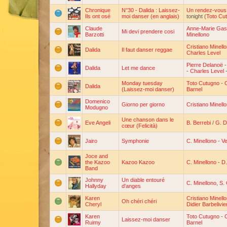
Chronique
N°30 - Dalida : Laissez-
Un rendez-vous 
Ils ont osé
moi danser (en anglais)
tonight (
Toto Cu
Claude
Anne-Marie Gas
Mi devi prendere cosi
Barzotti
Minellono
Cristiano Minell
Dalida
Il faut danser reggae
Charles Level
Pierre Delanoë
Dalida
Let me dance
-
Charles Level
Monday tuesday
Toto Cutugno
-
C
Dalida
(Laissez-moi danser)
Barnel
Domenico
Giorno per giorno
Cristiano Minell
Modugno
Une chanson dans le
Eve Angeli
B. Berrebi
/
G. D
cœur (Felicità)
Jairo
Symphonie
C. Minellono
-
V
Joce and
the Kazoo
Kazoo Kazoo
C. Minellono
-
D.
Band
Johnny
Un diable entouré
C. Minellono
,
S.
Hallyday
d'anges
Karen
Cristiano Minell
Oh chéri chéri
Cheryl
Didier Barbelivie
Karen
Toto Cutugno
-
C
Laissez-moi danser
Ruimy
Barnel