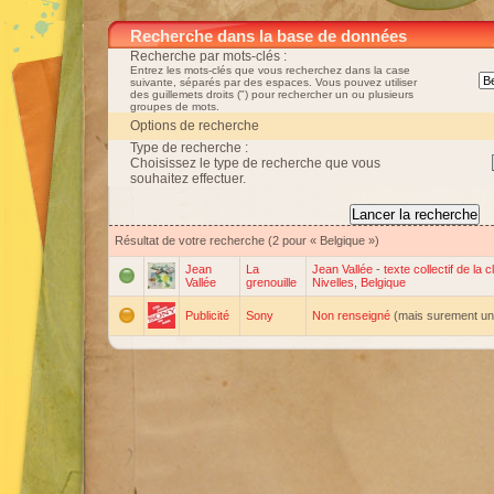
Recherche dans la base de données
Recherche par mots-clés :
Entrez les mots-clés que vous recherchez dans la case
suivante, séparés par des espaces. Vous pouvez utiliser
des guillemets droits (") pour rechercher un ou plusieurs
groupes de mots.
Options de recherche
Type de recherche :
Choisissez le type de recherche que vous
souhaitez effectuer.
Résultat de votre recherche (2 pour « Belgique »)
Jean
La
Jean Vallée
-
texte collectif de la 
Vallée
grenouille
Nivelles
,
Belgique
Publicité
Sony
Non renseigné
(mais surement un