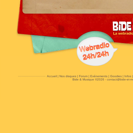
Accueil
|
Nos disques
|
Forum
|
Evénements
|
Goodies
|
Infos
Bide & Musique ©2026 -
contact@bide-et-m