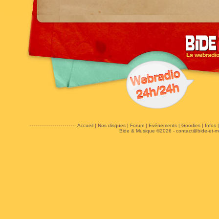
Accueil
|
Nos disques
|
Forum
|
Evénements
|
Goodies
|
Infos
Bide & Musique ©2026 -
contact@bide-et-m