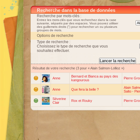
Recherche dans la base de données
Recherche par mots-clés :
Entrez les mots-clés que vous recherchez dans la case
suivante, séparés par des espaces. Vous pouvez utiliser
des guillemets droits (") pour rechercher un ou plusieurs
groupes de mots.
Options de recherche
Type de recherche :
Choisissez le type de recherche que vous
souhaitez effectuer.
Résultat de votre recherche (3 pour « Alain Salmon-Lollioz »)
Bernard et Bianca au pays des
Anne
Pierre Gr
kangourous
Alain Salm
Anne
Que fera la belle ?
Salto
-
Pie
Séverine
Rox et Rouky
Pierre Gr
Clair