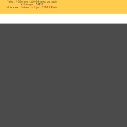
Taille : 7 éléments (260 éléments au total)
Affichages : 28139
Mots clés :
Soirée du 7 juin 2008 à Paris